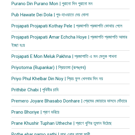
Purano Din Purano Mon | পুরানো দিন পুরানো মন
Pub Hawate Dei Dola | পুব​-হাওয়াতে দেয় দোলা
Projapati Projapati Kothay Pele | প্রজাপতি প্রজাপতি কোথায় পেলে
Projapati Projapati Amar Echcha Hoye | প্রজাপতি প্রজাপতি আমার
ইচ্ছা হ​য়ে
Projapati E Mon Meluk Pakhna | প্রজাপাতি এ মন মেলুক পাখনা
Priyotoma (Rupankar) | প্রিয়তমা (রূপঙ্কর)
Priyo Phul Khelbar Din Noy | প্রিয় ফুল খেলবার দিন নয়
Prithibir Chabi | পৃথিবীর চাবি
Premero Joyare Bhasabo Donhare | প্রেমের জোয়ারে ভাসবে দোঁহারে
Prano Bhoriye | প্রাণ ভরিয়ে
Prane Khushir Tuphan Utheche | প্রাণে খুশির তুফান উঠেছে
Pothe ebar namo sathi | পথে এবার নামো সাথী