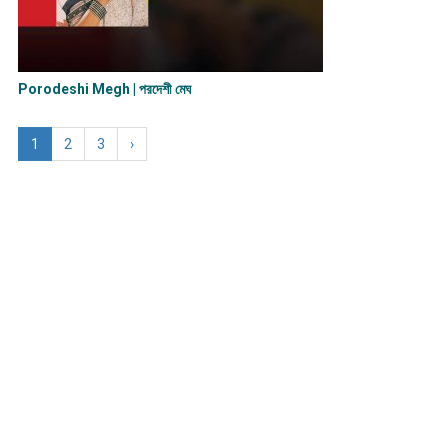
Porodeshi Megh | পরদেশী মেঘ
1
2
3
›