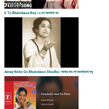
E To Bhalobasa Noy | এ তো ভালবাসা ন​য়
Amay Nohe Go Bhalobaso Shudhu | আমায় নহে গো ভালোবাসো শুধু