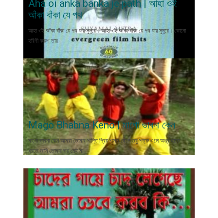
Aha oi anka banka je path | আহা ওই
আঁকা বাঁকা যে পথ
আহা ওই আঁকা বাঁকা যে পথ যায় সুদূরে। আহা ওই আঁকা বাঁকা যে পথ যায় সুদূরে। কোনো
হরিণী করুণ তার
Mago Bhabna Keno | মাগো ভাবনা কেন
মাগো ভাবনা কেন আমরা তোমার শান্তি প্রিয় শান্ত ছেলে তবু শত্রু এলে অশ্ত্র হাতে
ধরতে জানি তোমার ভয় নেই মা