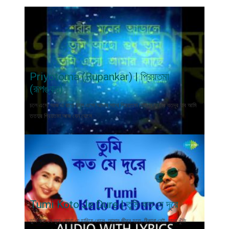
Priyotoma (Rupankar) | প্রিয়তমা
(রূপঙ্কর)
চলে এসো আজ এ রাতে চলে এসো আমার সাথে প্রিয়তমা তোমার দুচোখ যতদূর যাব আমি
ততদুর প্রিয়তমা আজ যেন ভেসে
Tumi Koto Je Dure | তুমি কত যে দূরে
তুমি কত যে দূরে কোথা যে হারিয়ে গেলে, আমার জীবন হতে, ঠিকানা নেই, বলো খুঁজি