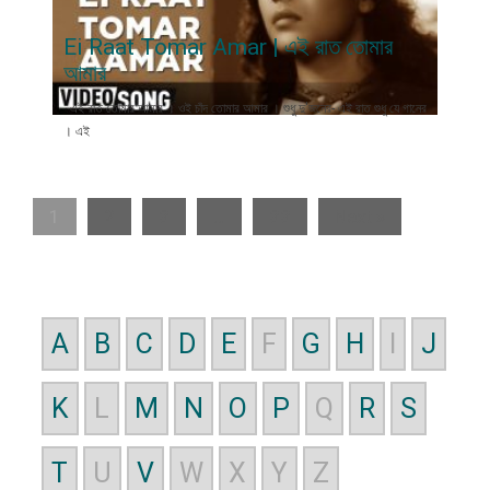
Ei Raat Tomar Amar | এই রাত তোমার
আমার
এই রাত তোমার আমার । ওই চাঁদ তোমার আমার । শুধু দু'জনের- এই রাত শুধু যে গানের
। এই
1
2
3
…
33
Next »
A
B
C
D
E
F
G
H
I
J
K
L
M
N
O
P
Q
R
S
T
U
V
W
X
Y
Z