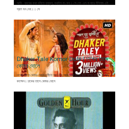
আমি হৃদয়ের কথা বলিতে ব্যাকুল, শুধাইল না কেহ। সে তো এল না যারে সঁপিলাম এই
প্রাণ মন দেহ।। সে
Dhaker Tale Komor Dole | ঢাকের তালে
কোমর দোলে
ঢাকের তালে কোমর দোলে খুশীতে নাচে মন, আজ বাজা কাঁসর জমা আসর থাকবে মা আর
কতক্ষন। ঢাকের তালে কোমর দোলে