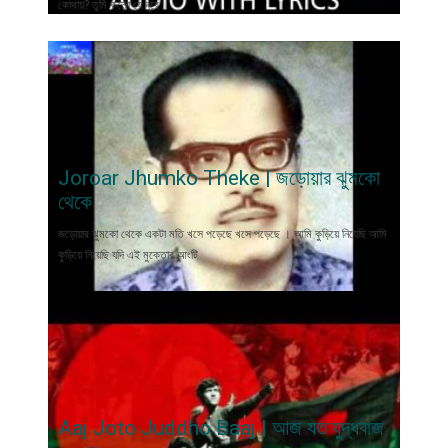
কোথায়? তুমি কতো যে দূরে
Joroar Jhumko Theke | জড়োয়ার ঝুমকো
থেকে
জড়োয়ার ঝুমকো থেকে একটা মতি খসে পড়েছে খসে পড়েছে । আমি কুড়িয়ে নিয়েছি আমি
কুড়িয়ে নিয়েছি যদি এই মুক্তোর আংটি
Aaj Joto Juddho Baaj | আজ যত যুদ্ধবাজ