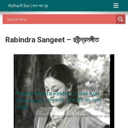
Kotha R Sur | কথা আর সুর
Rabindra Sangeet – রবীন্দ্রসঙ্গীত
Radhe Monta Rekhe Eli Bol Kon
Mothuray | রাধে মনটা রেখে এলি বল কোন
মথুরায়
রাধে ... রাধে... রাধে মনটা রেখে এলি বল কোন মথুরায় ? একবার মন দিলে হায় রে - তারে
একবার মন