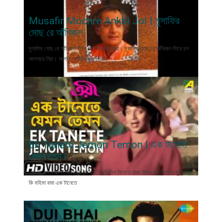
Musafir Mochre Ankhi Jol | মুসাফির
মোছ রে আঁখিজল
মুসাফির মোছ রে আঁখিজল ফিরে চল আপনারে নিয়া। মুসাফির মোছ রে আঁখিজল ফিরে চল
আপনারে নিয়া। আপনি ফুটেছিল ফুল গিয়াছে
Ek Tanete Jemon Temon | এক টানেতে
যেমন তেমন
এক টানেতে যেমন তেমন দুই টানেতে রোগী তিন টানেতে রাজা উজির চার টানেতে সুখী এর
কি মহিমা বাবা এক টানেতে