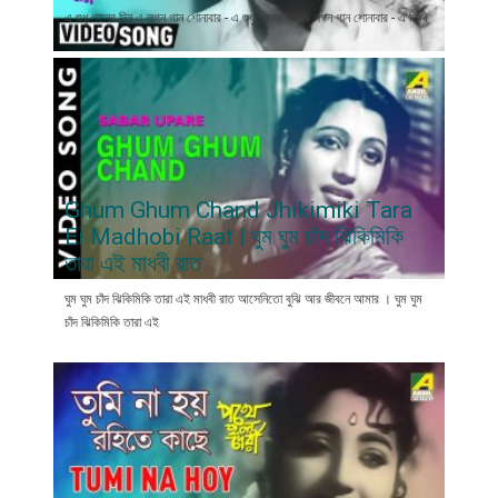
এ শুধু গানের দিন এ লগন গান শোনাবার - এ শুধু গানের দিন এ লগন গান শোনাবার - এ তিথি
Ghum Ghum Chand Jhikimiki Tara
Ei Madhobi Raat | ঘুম ঘুম চাঁদ ঝিকিমিকি
তারা এই মাধবী রাত
ঘুম ঘুম চাঁদ ঝিকিমিকি তারা এই মাধবী রাত আসেনিতো বুঝি আর জীবনে আমার । ঘুম ঘুম
চাঁদ ঝিকিমিকি তারা এই