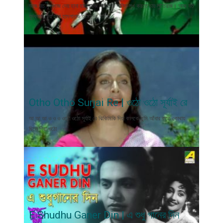
আজ যত যুদ্ধবাজ দেয় হানা হামলাবাজ আমাদের শান্তি সুখ করতে চায় লুটতরাজ। আজ যত
যুদ্ধবাজ দেয় হানা হামলাবাজ আমাদের শান্তি
Otho Otho Surjai Re | ওঠো ওঠো সূর্যাই রে
আ আ আ ও ও ও ওঠো ওঠো সূর্যাই রে ঝিকিমিকি দিয়া কালকে তুমি আঁধার রাতে কোথায়
ছিলে গিয়া ওঠো
E Shudhu Ganer Din | এ শুধু গানের দিন