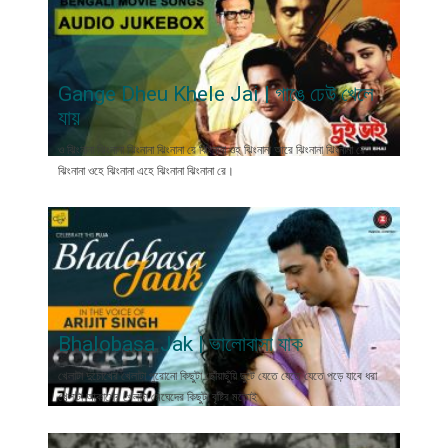
Gange Dheu Khele Jai | গাঙে ঢেউ খেলে
যায়
ও ঝিংনানা ঝিংনানা ঝিংনানা ঝিংনানা রে ঝিংনানা ওহ ঝিংনানা আরে ঝিংনানা ঝিংনানা রে
ঝিংনানা ওহে ঝিংনানা এহে ঝিংনানা ঝিংনানা রে।
Bhalobasa Jak | ভালোবাসা যাক
খেলাটা দুচোখের খেলাটা পুরোনো কিছুটা ছোঁয়াছুঁয়ি ছুটে যেতে যেতে যেতে পড়ে যাবে ধরা
খেলাটা আকাশের খেলাটা মেঘেদের কিছুটা বৃষ্টির মতোই