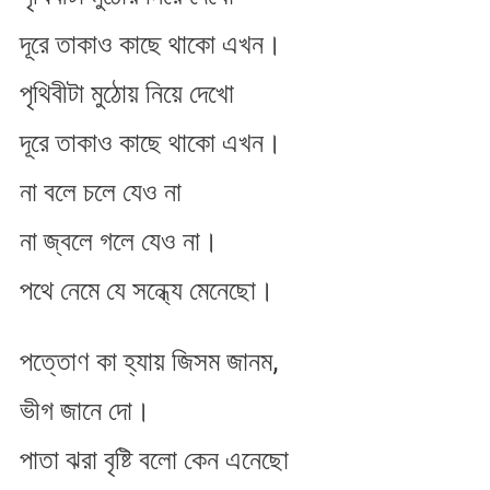
দূরে তাকাও কাছে থাকো এখন​।
পৃথিবীটা মুঠোয় নিয়ে দেখো
দূরে তাকাও কাছে থাকো এখন​।
না বলে চলে যেও না
না জ্বলে গলে যেও না।
পথে নেমে যে সন্ধ্যে মেনেছো।
পত্তোণ কা হ্যায় জিসম জানম,
ভীগ জানে দো।
পাতা ঝরা বৃষ্টি বলো কেন এনেছো