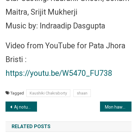
Maitra, Srijit Mukherji
Music by: Indraadip Dasgupta
Video from YouTube for Pata Jhora
Bristi :
https://youtu.be/W5470_FU738
Tagged
Kaushiki Chakraborty
shaan
Post
Aj notun probhat Jage | আজ নতুন প্রভাত জাগে
Mon hawai peyechi tor naam | মন হাওয়ায় পেয়েছি তোর নাম
navigation
RELATED POSTS