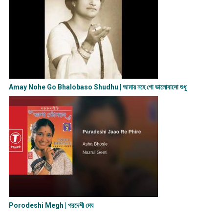
Amay Nohe Go Bhalobaso Shudhu | আমায় নহে গো ভালোবাসো শুধু
Porodeshi Megh | পরদেশী মেঘ