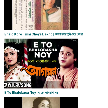
Bhalo Kore Tumi Cheye Dekho | ভালো করে তুমি চেয়ে দেখো
E To Bhalobasa Noy | এ তো ভালবাসা ন​য়