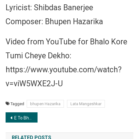
Lyricist: Shibdas Banerjee
Composer: Bhupen Hazarika
Video from YouTube for Bhalo Kore
Tumi Cheye Dekho:
https://www.youtube.com/watch?
v=viW5WXE2J-U
Tagged
bhupen Hazarika
Lata Mangeshkar
Post
E To Bhalobasa Noy | এ তো ভালবাসা ন​য়
navigation
RELATED POSTS