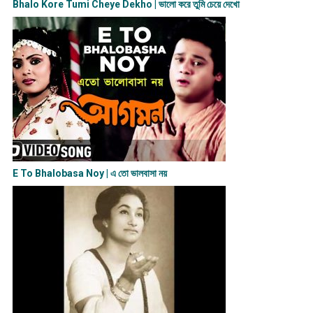
Bhalo Kore Tumi Cheye Dekho | ভালো করে তুমি চেয়ে দেখো
E To Bhalobasa Noy | এ তো ভালবাসা ন​য়