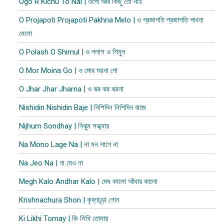
Ogo R Kichu To Nai | ওগো আর কিছু তো নাই
O Projapoti Projapoti Pakhna Melo | ও প্রজাপতি প্রজাপতি পাখনা
মেলো
O Polash O Shimul | ও পলাশ ও শিমুল
O Mor Moina Go | ও মোর ময়না গো
O Jhar Jhar Jharna | ও ঝর ঝর ঝরনা
Nishidin Nishidin Baje | নিশিদিন নিশিদিন বাজে
Nijhum Sondhay | নিঝুম সন্ধ্যায়
Na Mono Lage Na | না মন লাগে না
Na Jeo Na | না যেও না
Megh Kalo Andhar Kalo | মেঘ কালো আঁধার কালো
Krishnachura Shon | কৃষ্ণচূড়া শোন
Ki Likhi Tomay | কি লিখি তোমায়