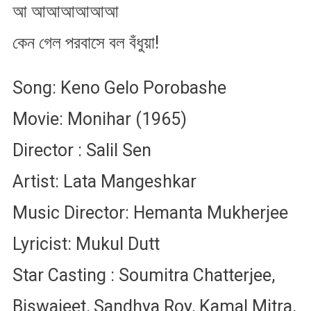
আ আআআআআআ
কেন গেল পরবাসে বল বঁধুয়া!
Song: Keno Gelo Porobashe
Movie: Monihar (1965)
Director : Salil Sen
Artist: Lata Mangeshkar
Music Director: Hemanta Mukherjee
Lyricist: Mukul Dutt
Star Casting : Soumitra Chatterjee,
Biswajeet, Sandhya Roy, Kamal Mitra,