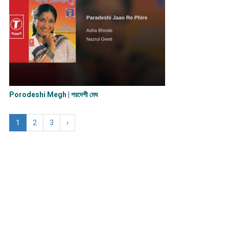
Porodeshi Megh | পরদেশী মেঘ
1
2
3
›