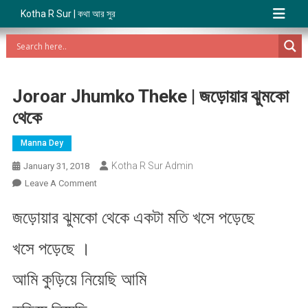
Kotha R Sur | কথা আর সুর
Joroar Jhumko Theke | জড়োয়ার ঝুমকো
থেকে
Manna Dey
Kotha R Sur Admin
January 31, 2018
On
Leave A Comment
Joroar
জড়োয়ার ঝুমকো থেকে একটা মতি খসে পড়েছে
Jhumko
Theke
খসে পড়েছে ।
|
জড়োয়ার
আমি কুড়িয়ে নিয়েছি আমি
ঝুমকো
থেকে