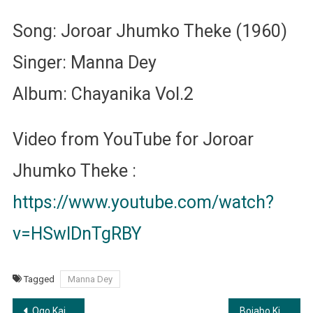
Song: Joroar Jhumko Theke (1960)
Singer: Manna Dey
Album: Chayanika Vol.2
Video from YouTube for Joroar
Jhumko Theke :
https://www.youtube.com/watch?
v=HSwlDnTgRBY
Tagged
Manna Dey
Post
Ogo Kajol Noyona | ওগো কাজাল ন​য়না হরিনী
Bojabo Ki Kore Toke | বোঝাবো কি করে তোকে