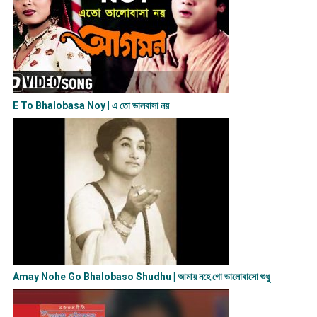
E To Bhalobasa Noy | এ তো ভালবাসা ন​য়
Amay Nohe Go Bhalobaso Shudhu | আমায় নহে গো ভালোবাসো শুধু