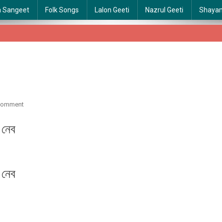
a Sangeet
Folk Songs
Lalon Geeti
Nazrul Geeti
Shaya
On
Comment
Na
 নেব
Bole
Esechi
।
|
না
 নেব
বলে
এসেছি
।