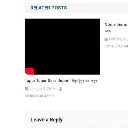
navigation
RELATED POSTS
Nodir Jemon J
আছে
February 19
Kotha R Sur A
Tapur Tupur Sara Dupur | টাপুর টুপুর সারা দুপুর
January 4, 2019
Kotha R Sur Admin
Leave a Reply