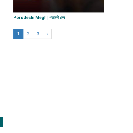
Porodeshi Megh | পরদেশী মেঘ
1
2
3
›