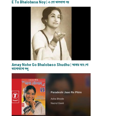
E To Bhalobasa Noy | এ তো ভালবাসা ন​য়
Amay Nohe Go Bhalobaso Shudhu | আমায় নহে গো
ভালোবাসো শুধু