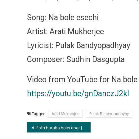
Song: Na bole esechi
Artist: Arati Mukherjee
Lyricist: Pulak Bandyopadhyay
Composer: Sudhin Dasgupta
Video from YouTube for Na bole 
https://youtu.be/gnDanczJ2kI
Tagged
Arati Mukherjee
Pulak Bandyopadhyay
Post
Poth harabo bolei ebar | পথ হারাব বলেই এবার