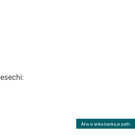
esechi:
Aha oi anka banka je path | আহা ওই আঁকা বাঁকা যে পথ