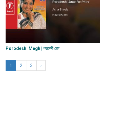
Porodeshi Megh | পরদেশী মেঘ
1
2
3
›