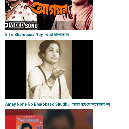
E To Bhalobasa Noy | এ তো ভালবাসা ন​য়
Amay Nohe Go Bhalobaso Shudhu | আমায় নহে গো ভালোবাসো শুধু