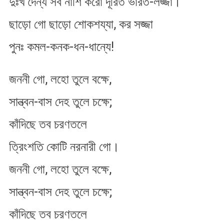
দুঃখ দৈন্য সব নাশি করো দূরিত ভারত-লজ্জা।
ভারত-
লক্ষ্মী
ছাড়ো গো ছাড়ো শোকশয্যা, কর সজ্জা
পুনঃ কমল-কনক-ধন-ধান্যে!
জননী গো, লহো তুলে বক্ষে,
সান্ত্বন-বাস দেহ তুলে চক্ষে;
কাঁদিছে তব চরণতলে
ত্রিংশতি কোটি নরনারী গো।
জননী গো, লহো তুলে বক্ষে,
সান্ত্বন-বাস দেহ তুলে চক্ষে;
কাঁদিছে তব চরণতলে