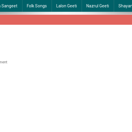
a Sangeet
Folk Songs
Lalon Geeti
Nazrul Geeti
Shaya
On
ment
Ogo
Nithur
Daradi
|
ওগো
নিঠুর
দরদী