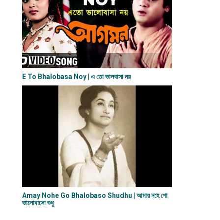
E To Bhalobasa Noy | এ তো ভালবাসা ন​য়
Amay Nohe Go Bhalobaso Shudhu | আমায় নহে গো
ভালোবাসো শুধু