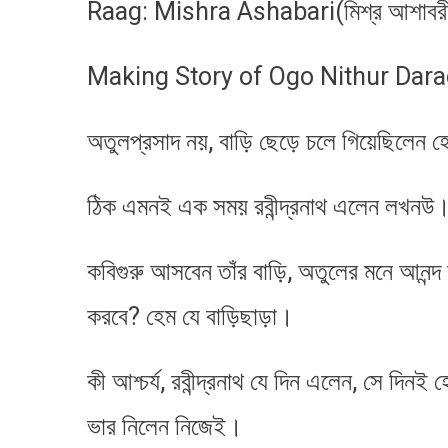
Raag: Mishra Ashabari(মিশ্র আশাবর
Making Story of Ogo Nithur Dara
অতুলপ্রসাদ নয়, বাড়ি ছেড়ে চলে গিয়েছিলেন 
ঠিক এমনই এক সময় রবীন্দ্রনাথ এলেন লখনউ।
কবিগুরু আসবেন তাঁর বাড়ি, অতুলের মনে আনন্দ আ
করবে? হেম যে বাড়িছাড়া।
কী আশ্চর্য, রবীন্দ্রনাথ যে দিন এলেন, সে দিন
ভার নিলেন নিজেই।