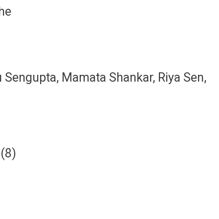
he
hu Sengupta, Mamata Shankar, Riya Sen,
(8)