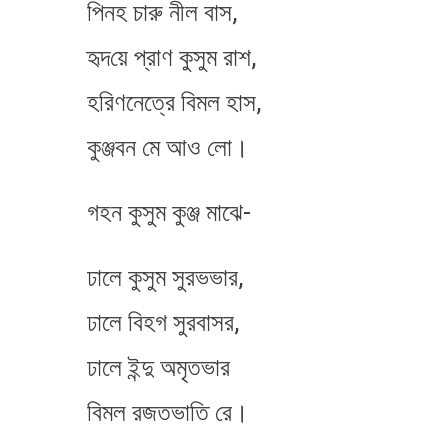
পিনহ চারু নীল বাস,
হৃদ​য়ে প্রাণ কুসুম রাশ,
হরিণনেত্রে বিমল হাস,
কুঞ্জবন মে আও লো।
গহন কুসুম কুঞ্জ মাঝে-
ঢালে কুসুম সুরভভার,
ঢালে বিহগ সুরবাসর​,
ঢালে ইন্দু অমৃতভার
বিমল রজতভাতি রে।