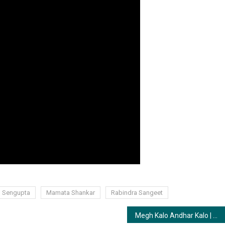
u Sengupta
Mamata Shankar
Rabindra Sangeet
Megh Kalo Andhar Kalo | মেঘ কালো আঁধার কালো