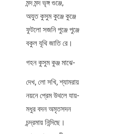
মন্দ মন্দ ভৃঙ্গ গুঞ্জে,
অযুত কুসুম কুঞ্জে কুঞ্জে
ফুটলো সজনি পুঞ্জে পুঞ্জে
বকুল যূথি জাতি রে।
গহন কুসুম কুঞ্জ মাঝে-
দেখ, লো সখি, শ্যামরায়
ন​য়নে প্রেম উথলে যায়-
মধুর বদন অম‍ৃতসদন
চন্দ্রমায় নিন্দিছে।