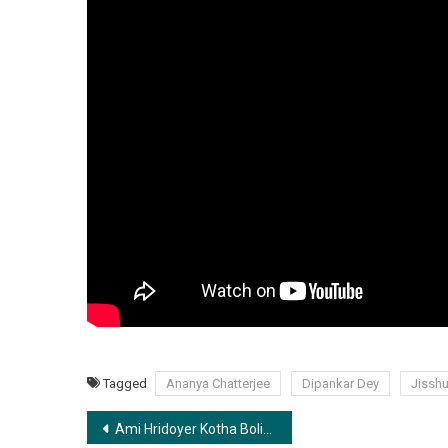
Tagged
Ananya Chatterjee
Dipankar Dey
Jissh
Post
Ami Hridoyer Kotha Bolite Byakul | আমি হৃদয়ের কথা বলিতে ব্যাকুল