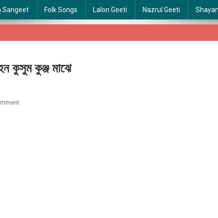
a Sangeet
Folk Songs
Lalon Geeti
Nazrul Geeti
Shaya
সুম কুঞ্জ মাঝে
On
omment
Gohono
Kusum
Kunja
Majhe
|
গহন
কুসুম
কুঞ্জ
মাঝে