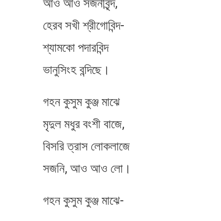
আও আও সজনীবৃন্দ,
হেরব​ সখী শ্রীগোবিন্দ-
শ্যামকো পদারবিন্দ
ভানুসিংহ বন্দিছে।
গহন কুসুম কুঞ্জ মাঝে
মৃদুল মধুর বংশী বাজে,
বিসরি ত্রাস লোকলাজে
সজনি, আও আও লো।
গহন কুসুম কুঞ্জ মাঝে-