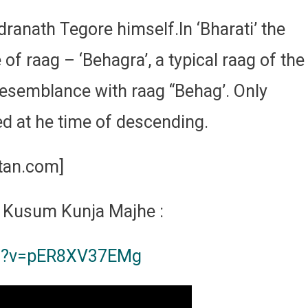
anath Tegore himself.In ‘Bharati’ the
f raag – ‘Behagra’, a typical raag of the
resemblance with raag “Behag’. Only
ed at he time of descending.
itan.com]
 Kusum Kunja Majhe :
ch?v=pER8XV37EMg