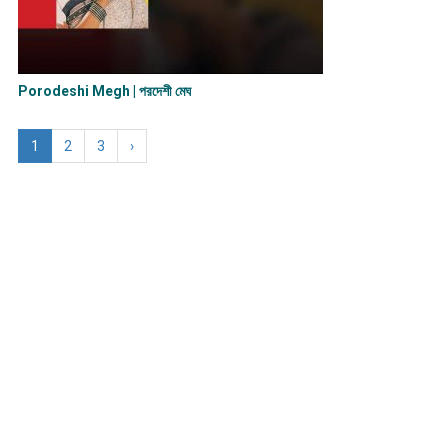
Porodeshi Megh | পরদেশী মেঘ
1
2
3
›