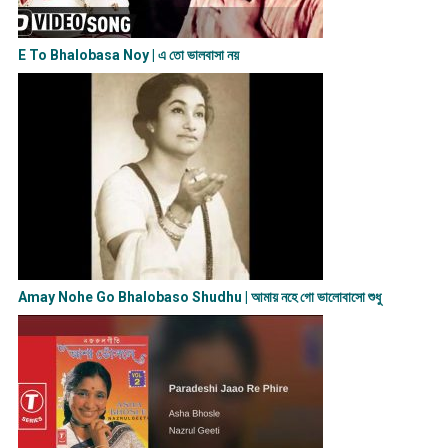
E To Bhalobasa Noy | এ তো ভালবাসা ন​য়
Amay Nohe Go Bhalobaso Shudhu | আমায় নহে গো ভালোবাসো শুধু