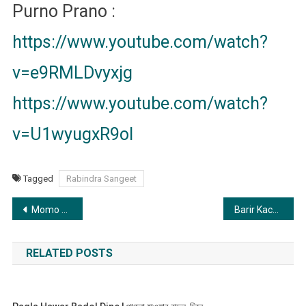
Purno Prano :
https://www.youtube.com/watch?
v=e9RMLDvyxjg
https://www.youtube.com/watch?
v=U1wyugxR9oI
Tagged
Rabindra Sangeet
Post
Momo Chitte | মম চিত্তে
Barir Kache Arshi Nagar | বাড়ীর কাছে আরশী নগর
navigation
RELATED POSTS