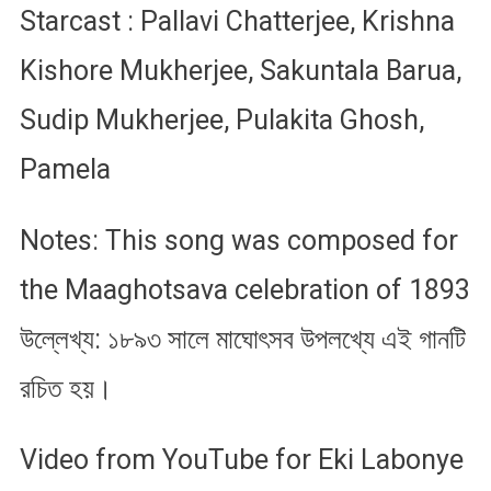
Starcast : Pallavi Chatterjee, Krishna
Kishore Mukherjee, Sakuntala Barua,
Sudip Mukherjee, Pulakita Ghosh,
Pamela
Notes: This song was composed for
the Maaghotsava celebration of 1893
উল্লেখ্য: ১৮৯৩ সালে মাঘোৎসব উপলখ্যে এই গানটি
রচিত হ​য়।
Video from YouTube for Eki Labonye