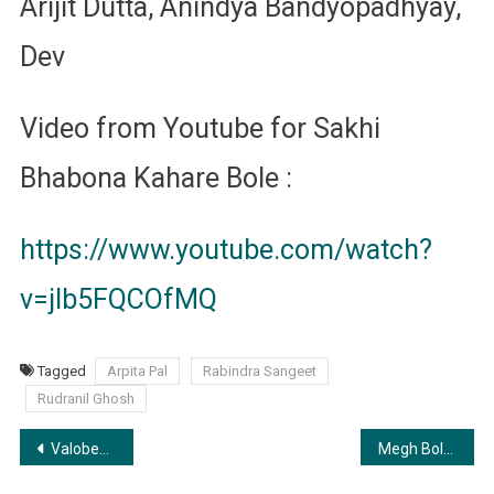
Arijit Dutta, Anindya Bandyopadhyay,
Dev
Video from Youtube for Sakhi
Bhabona Kahare Bole :
https://www.youtube.com/watch?
v=jIb5FQCOfMQ
Tagged
Arpita Pal
Rabindra Sangeet
Rudranil Ghosh
Post
Valobeshe Sokhi Nivrite Jotone | ভালোবেসে, সখী, নিভৃতে যতনে
Megh Boleche Jabo Jabo | মেঘ বলেছে যাব যাব
navigation