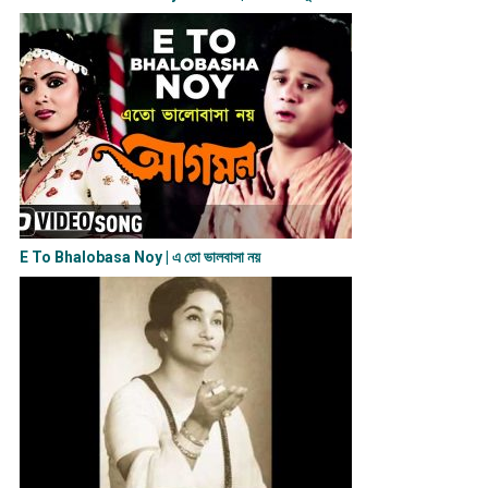
E To Bhalobasa Noy | এ তো ভালবাসা ন​য়