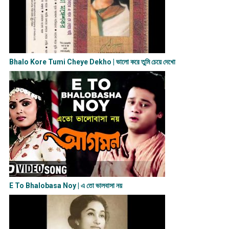
Bhalo Kore Tumi Cheye Dekho | ভালো করে তুমি চেয়ে দেখো
E To Bhalobasa Noy | এ তো ভালবাসা ন​য়