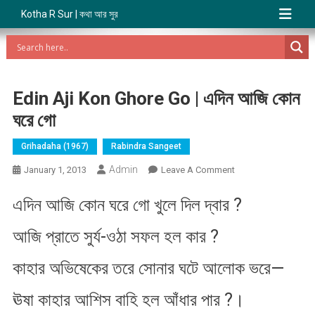
Kotha R Sur | কথা আর সুর
Edin Aji Kon Ghore Go | এদিন আজি কোন
ঘরে গো
Grihadaha (1967)
Rabindra Sangeet
Admin
On
January 1, 2013
Leave A Comment
Edin
এদিন আজি কোন ঘরে গো খুলে দিল দ্বার ?
Aji
Kon
আজি প্রাতে সুর্য-ওঠা সফল হল কার ?
Ghore
Go
কাহার অভিষেকের তরে সোনার ঘটে আলোক ভরে—
|
এদিন
ঊষা কাহার আশিস বাহি হল আঁধার পার ?।
আজি
কোন