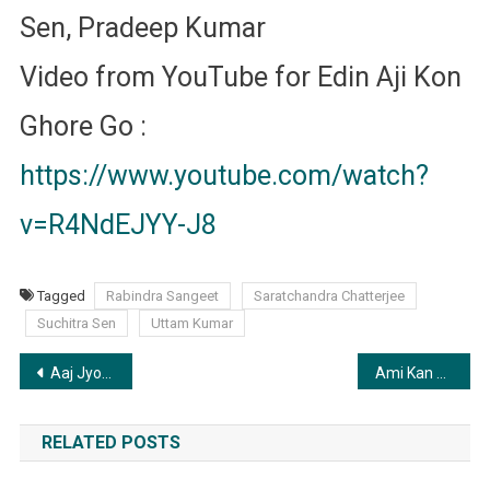
Sen, Pradeep Kumar
Video from YouTube for Edin Aji Kon
Ghore Go :
https://www.youtube.com/watch?
v=R4NdEJYY-J8
Tagged
Rabindra Sangeet
Saratchandra Chatterjee
Suchitra Sen
Uttam Kumar
Post
Aaj Jyotsna Raate Sobai Geche Bone | আজ জোৎস্না রাতে সবাই গেছে বনে
Ami Kan Pete Roi | আমি কান পেতে রই
navigation
RELATED POSTS