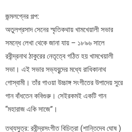
জন্মলগ্নের গল্প​:
অতুলপ্রসাদ সেনের স্মৃতিকথায় খামখেয়ালী সভার
সমন্ধে লেখা থেকে জানা যায় – ১৮৯৬ সালে
রবীন্দ্রনাথ ঠাকুরের নেতৃত্বে গঠিত হ​য় খামখেয়ালী
সভা। এই সভার সভ্যবৃন্দের মধ্যে রাধিকানাথ
গোস্বামী। তাঁর গাওয়া উচ্চাঙ্গ সংগীতের উপাদেয় সুরে
গান বাঁধতেন কবিগুরু। সেইরকমই একটি গান
“মহারাজ একি সাজে”।
তথ্যসুত্র​: রবীন্দ্রসংগীত বিচিত্রা (শান্তিদেব ঘোষ )