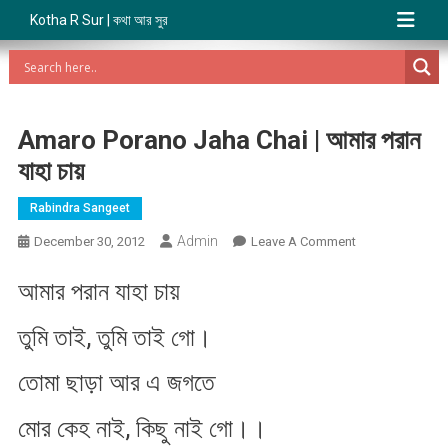
Kotha R Sur | কথা আর সুর
Amaro Porano Jaha Chai | আমার পরান
যাহা চায়
Rabindra Sangeet
Admin
On
December 30, 2012
Leave A Comment
Amaro
আমার
পরান
যাহা
চায়
Porano
Jaha
।
,
তুমি
তাই
তুমি
তাই
গো
Chai
|
তোমা
ছাড়া
আর
এ
জগতে
আমার
পরান
।।
,
মোর
কেহ
নাই
কিছু
নাই
গো
যাহা
চায়