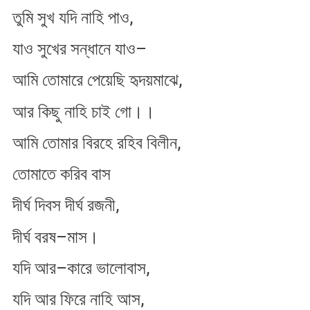
,
তুমি
সুখ
যদি
নাহি
পাও
–
যাও
সুখের
সন্ধানে
যাও
,
আমি
তোমারে
পেয়েছি
হৃদয়মাঝে
।।
আর
কিছু
নাহি
চাই
গো
,
আমি
তোমার
বিরহে
রহিব
বিলীন
তোমাতে
করিব
বাস
,
দীর্ঘ
দিবস
দীর্ঘ
রজনী
।
–
দীর্ঘ
বরষ
মাস
–
,
যদি
আর
কারে
ভালোবাস
,
যদি
আর
ফিরে
নাহি
আস