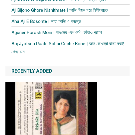
Aji Bijono Ghore Nishithrate | আজি বিজন ঘরে নিশীথরাতে
Aha Aji E Bosonte | আহা আজি এ বসন্তে
Aguner Porosh Moni | আগুনের পরশ-মণি ছোঁয়াও প্রাণে
Aaj Jyotsna Raate Sobai Geche Bone | আজ জোৎস্না রাতে সবাই
গেছে বনে
RECENTLY ADDED