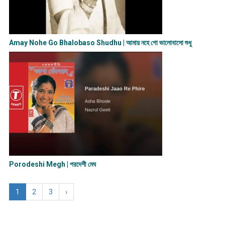
Amay Nohe Go Bhalobaso Shudhu | আমায় নহে গো ভালোবাসো শুধু
Porodeshi Megh | পরদেশী মেঘ
1
2
3
›