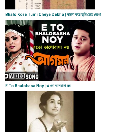
Bhalo Kore Tumi Cheye Dekho | ভালো করে তুমি চেয়ে দেখো
E To Bhalobasa Noy | এ তো ভালবাসা ন​য়