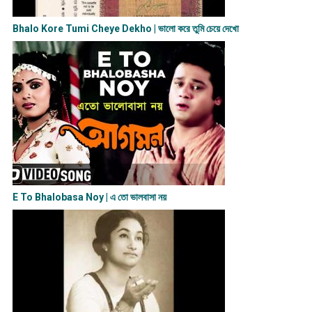
Bhalo Kore Tumi Cheye Dekho | ভালো করে তুমি চেয়ে দেখো
E To Bhalobasa Noy | এ তো ভালবাসা ন​য়