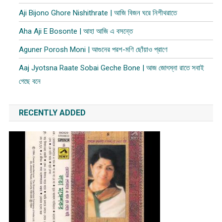
Aji Bijono Ghore Nishithrate | আজি বিজন ঘরে নিশীথরাতে
Aha Aji E Bosonte | আহা আজি এ বসন্তে
Aguner Porosh Moni | আগুনের পরশ-মণি ছোঁয়াও প্রাণে
Aaj Jyotsna Raate Sobai Geche Bone | আজ জোৎস্না রাতে সবাই
গেছে বনে
RECENTLY ADDED