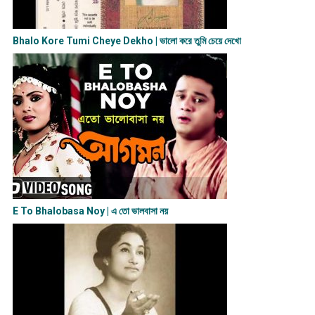
Bhalo Kore Tumi Cheye Dekho | ভালো করে তুমি চেয়ে দেখো
E To Bhalobasa Noy | এ তো ভালবাসা ন​য়