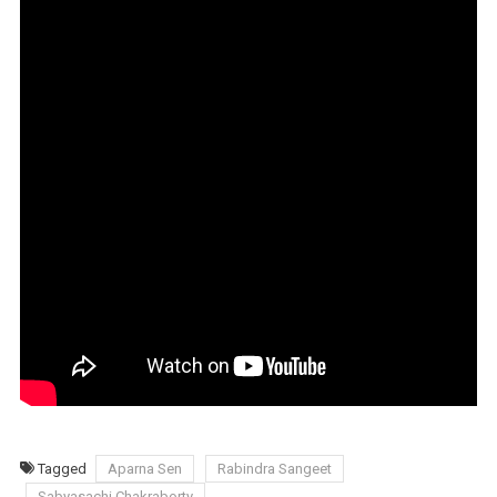
Tagged
Aparna Sen
Rabindra Sangeet
Sabyasachi Chakraborty