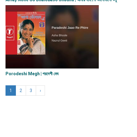
Porodeshi Megh | পরদেশী মেঘ
1
2
3
›