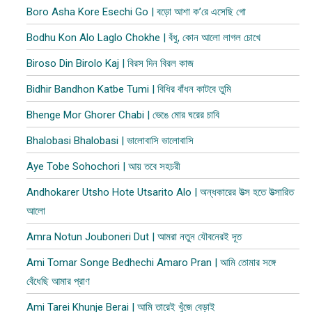
Boro Asha Kore Esechi Go | বড়ো আশা ক’রে এসেছি গো
Bodhu Kon Alo Laglo Chokhe | বঁধু, কোন আলো লাগল চোখে
Biroso Din Birolo Kaj | বিরস দিন বিরল কাজ
Bidhir Bandhon Katbe Tumi | বিধির বাঁধন কাটবে তুমি
Bhenge Mor Ghorer Chabi | ভেঙে মোর ঘরের চাবি
Bhalobasi Bhalobasi | ভালোবাসি ভালোবাসি
Aye Tobe Sohochori | আয় তবে সহচরী
Andhokarer Utsho Hote Utsarito Alo | অন্ধকারের উত্স হতে উত্সারিত
আলো
Amra Notun Jouboneri Dut | আমরা নতুন যৌবনেরই দূত
Ami Tomar Songe Bedhechi Amaro Pran | আমি তোমার সঙ্গে
বেঁধেছি আমার প্রাণ
Ami Tarei Khunje Berai | আমি তারেই খুঁজে বেড়াই