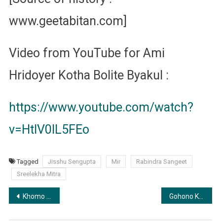
www.geetabitan.com]
Video from YouTube for Ami
Hridoyer Kotha Bolite Byakul :
https://www.youtube.com/watch?
v=HtlV0IL5FEo
Tagged
Jisshu Sengupta
Mir
Rabindra Sangeet
Sreelekha Mitra
Post
Khomo Khomo Oporadh | ক্ষম ক্ষম অপরাধ
Gohono Kusum Kunja Majhe | গহন কুসুম কুঞ্জ মাঝে
navigation