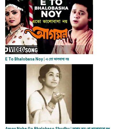
E To Bhalobasa Noy | এ তো ভালবাসা ন​য়
Amay Nohe Go Bhalobaso Shudhu | আমায় নহে গো ভালোবাসো শুধু