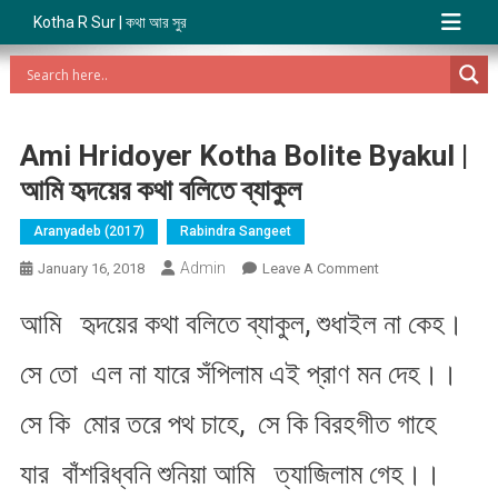
Kotha R Sur | কথা আর সুর
Ami Hridoyer Kotha Bolite Byakul |
আমি হৃদয়ের কথা বলিতে ব্যাকুল
Aranyadeb (2017)
Rabindra Sangeet
Admin
On
January 16, 2018
Leave A Comment
Ami
আমি হৃদয়ের কথা বলিতে ব্যাকুল, শুধাইল না কেহ।
Hridoyer
Kotha
সে তো এল না যারে সঁপিলাম এই প্রাণ মন দেহ।।
Bolite
Byakul
সে কি মোর তরে পথ চাহে, সে কি বিরহগীত গাহে
|
আমি
যার বাঁশরিধ্বনি শুনিয়া আমি ত্যাজিলাম গেহ।।
হৃদয়ের
কথা