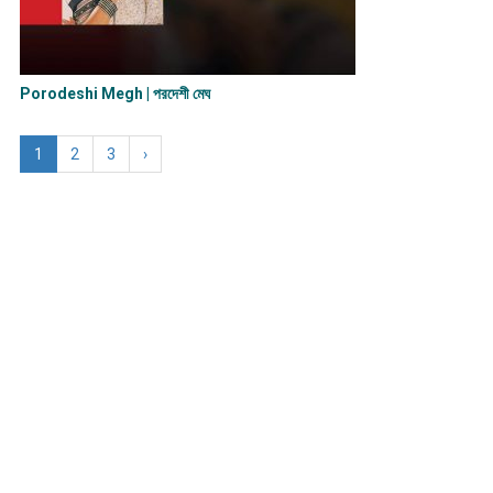
Porodeshi Megh | পরদেশী মেঘ
1
2
3
›