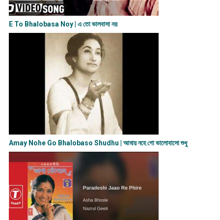
E To Bhalobasa Noy | এ তো ভালবাসা ন​য়
Amay Nohe Go Bhalobaso Shudhu | আমায় নহে গো ভালোবাসো শুধু