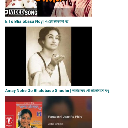
E To Bhalobasa Noy | এ তো ভালবাসা ন​য়
Amay Nohe Go Bhalobaso Shudhu | আমায় নহে গো ভালোবাসো শুধু