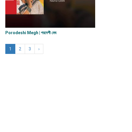
Porodeshi Megh | পরদেশী মেঘ
1
2
3
›