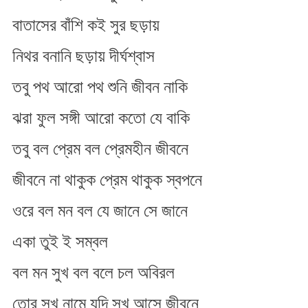
বাতাসের বাঁশি কই সুর ছড়ায়
নিথর বনানি ছড়ায় দীর্ঘশ্বাস
তবু পথ আরো পথ শুনি জীবন নাকি
ঝরা ফুল সঙ্গী আরো কতো যে বাকি
তবু বল প্রেম বল প্রেমহীন জীবনে
জীবনে না থাকুক প্রেম থাকুক স্বপনে
ওরে বল মন বল যে জানে সে জানে
একা তুই ই সম্বল
বল মন সুখ বল বলে চল অবিরল
তোর সুখ নামে যদি সুখ আসে জীবনে