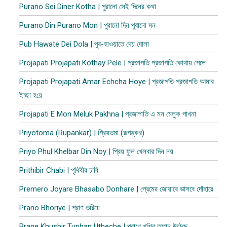
Purano Sei Diner Kotha | পুরানো সেই দিনের কথা
Purano Din Purano Mon | পুরানো দিন পুরানো মন
Pub Hawate Dei Dola | পুব​-হাওয়াতে দেয় দোলা
Projapati Projapati Kothay Pele | প্রজাপতি প্রজাপতি কোথায় পেলে
Projapati Projapati Amar Echcha Hoye | প্রজাপতি প্রজাপতি আমার
ইচ্ছা হ​য়ে
Projapati E Mon Meluk Pakhna | প্রজাপাতি এ মন মেলুক পাখনা
Priyotoma (Rupankar) | প্রিয়তমা (রূপঙ্কর)
Priyo Phul Khelbar Din Noy | প্রিয় ফুল খেলবার দিন নয়
Prithibir Chabi | পৃথিবীর চাবি
Premero Joyare Bhasabo Donhare | প্রেমের জোয়ারে ভাসবে দোঁহারে
Prano Bhoriye | প্রাণ ভরিয়ে
Prane Khushir Tuphan Utheche | প্রাণে খুশির তুফান উঠেছে