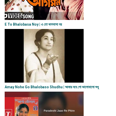
E To Bhalobasa Noy | এ তো ভালবাসা ন​য়
Amay Nohe Go Bhalobaso Shudhu | আমায় নহে গো ভালোবাসো শুধু