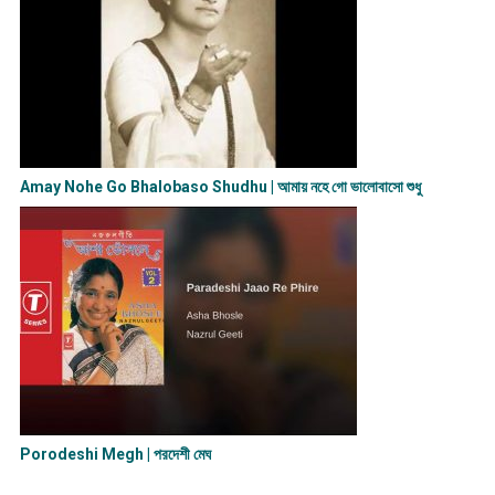
Amay Nohe Go Bhalobaso Shudhu | আমায় নহে গো ভালোবাসো শুধু
Porodeshi Megh | পরদেশী মেঘ