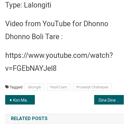
Type: Lalongiti
Video from YouTube for Dhonno
Dhonno Boli Tare :
https://www.youtube.com/watch?
v=FGEbNAYJel8
Tagged
lalongiti
Paoli Dam
Prosenjit Chatterjee
Post
Kori Mana Kaam Chare Na | করি মানা কাম ছাড়েনা
Dine Dine Holo Amar Dine Aakheri | দিনে দিনে হলো আমার দিন আখেরি
navigation
RELATED POSTS