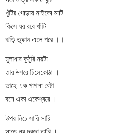
খুঁটির গোড়ায় নাইকো মাটি ।
কিসে ঘর রবে খাঁটি
ঝড়ি তুফান এলে পরে ।।
মূলাধার কুঠুরি নয়টা
তার উপরে চিলেকোঠা ।
তাহে এক পাগলা বেটা
বসে একা একেশ্বরে ।।
উপর নিচে সারি সারি
সাড়ে নয় দরজা তারি ।