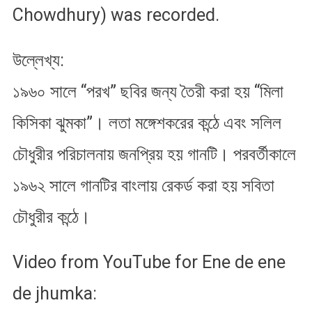
Chowdhury) was recorded.
উল্লেখ্য:
১৯৬০ সালে “পরখ” ছবির জন্য তৈরী করা হয় “মিলা
কিসিকা ঝুমকা”। লতা মঙ্গেশকরের কন্ঠে এবং সলিল
চৌধুরীর পরিচালনায় জনপ্রিয় হ​য় গানটি। পরবর্তীকালে
১৯৬২ সালে গানটির বাংলায় রেকর্ড করা হ​য় সবিতা
চৌধুরীর কন্ঠে।
Video from YouTube for Ene de ene
de jhumka: