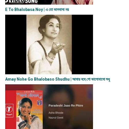
E To Bhalobasa Noy | এ তো ভালবাসা ন​য়
Amay Nohe Go Bhalobaso Shudhu | আমায় নহে গো ভালোবাসো শুধু