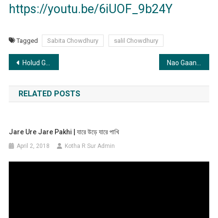
https://youtu.be/6iUOF_9b24Y
Tagged
Sabita Chowdhury
salil Chowdhury
Post
Holud Gandar Phul | হলুদ গাঁদার ফুল
Nao Gaan Vore Nao | নাও গান ভরে নাও
navigation
RELATED POSTS
Jare Ure Jare Pakhi | যারে উড়ে যারে পাখি
April 2, 2018
Kotha R Sur Admin