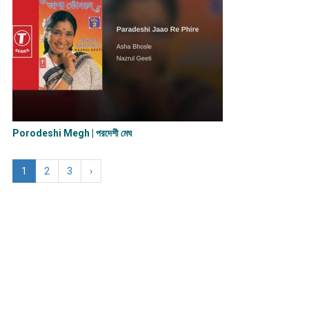
Porodeshi Megh | পরদেশী মেঘ
1
2
3
›