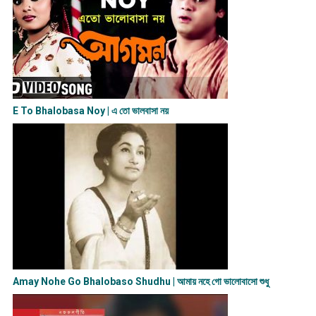
E To Bhalobasa Noy | এ তো ভালবাসা ন​য়
Amay Nohe Go Bhalobaso Shudhu | আমায় নহে গো ভালোবাসো শুধু