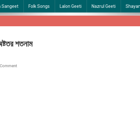
a Sangeet
Folk Songs
Lalon Geeti
Nazrul Geeti
Shaya
ষ্টতর শতনাম
On
 Comment
Astotoro
Soto
Naam
|
শ্রীকৃষ্ণের
অষ্টতর
শতনাম