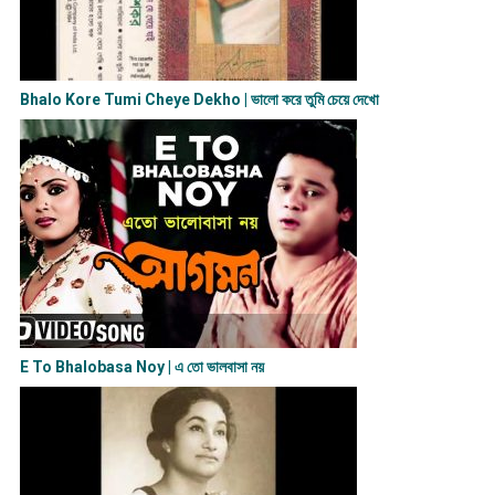
Bhalo Kore Tumi Cheye Dekho | ভালো করে তুমি চেয়ে দেখো
E To Bhalobasa Noy | এ তো ভালবাসা ন​য়