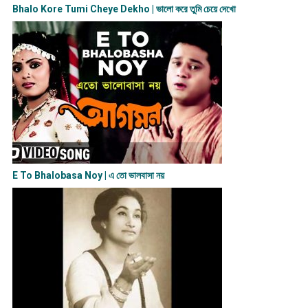
Bhalo Kore Tumi Cheye Dekho | ভালো করে তুমি চেয়ে দেখো
E To Bhalobasa Noy | এ তো ভালবাসা ন​য়