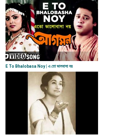
E To Bhalobasa Noy | এ তো ভালবাসা ন​য়