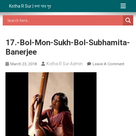
Kotha R Sur | কথা আর সুর
17.-Bol-Mon-Sukh-Bol-Subhamita-
Banerjee
Kotha R Sur Admin
On
March 23, 2018
Leave A Comment
17.-
Bol-
Mon-
Sukh-
Bol-
Subha
Banerj