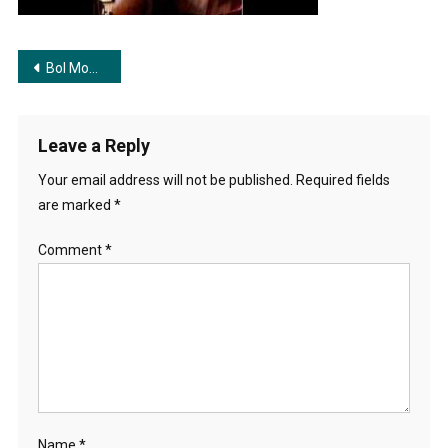
Post
Bol Mon Sukh Bol | বল মন সুখ বল
navigation
Leave a Reply
Your email address will not be published.
Required fields
are marked
*
Comment
*
Name
*