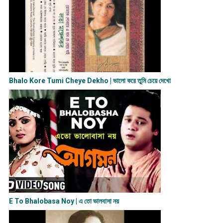
Bhalo Kore Tumi Cheye Dekho | ভালো করে তুমি চেয়ে দেখো
E To Bhalobasa Noy | এ তো ভালবাসা ন​য়