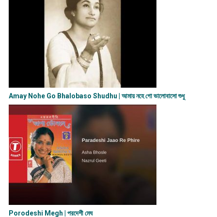
Amay Nohe Go Bhalobaso Shudhu | আমায় নহে গো ভালোবাসো শুধু
Porodeshi Megh | পরদেশী মেঘ