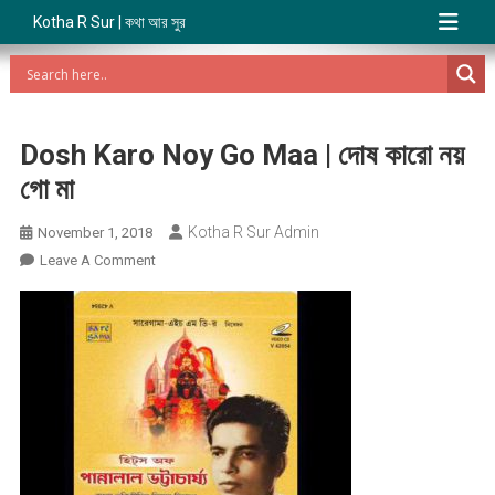
Kotha R Sur | কথা আর সুর
Dosh Karo Noy Go Maa | দোষ কারো নয়
গো মা
Kotha R Sur Admin
November 1, 2018
On
Leave A Comment
Dosh
Karo
Noy
Go
Maa
|
দোষ
কারো
নয়