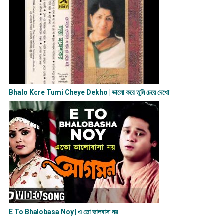
Bhalo Kore Tumi Cheye Dekho | ভালো করে তুমি চেয়ে দেখো
E To Bhalobasa Noy | এ তো ভালবাসা ন​য়