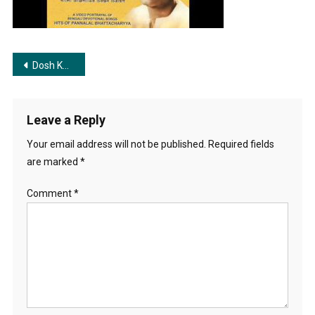
গো
মা
Post
Dosh Karo Noy Go Maa | দোষ কারো নয় গো মা
navigation
Leave a Reply
Your email address will not be published.
Required fields
are marked
*
Comment
*