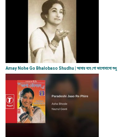
Amay Nohe Go Bhalobaso Shudhu | আমায় নহে গো ভালোবাসো শুধু