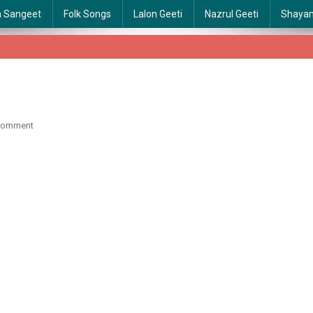
a Sangeet
Folk Songs
Lalon Geeti
Nazrul Geeti
Shaya
On
Comment
Basan
Paro
Ma
|
বসন
পরো
মা