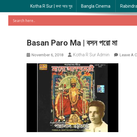
Kotha R Sur | কথা আর সুর
Bangla Cinema
Rabindr
Basan Paro Ma | বসন পরো মা
Kotha R Sur Admin
November 6, 2018
Leave A 