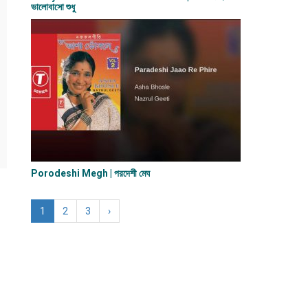
ভালোবাসো শুধু
Porodeshi Megh | পরদেশী মেঘ
1
2
3
›