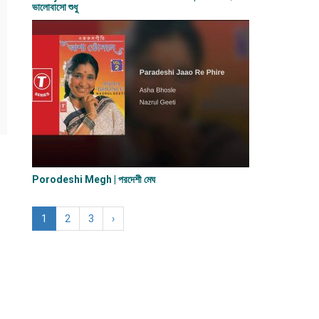
ভালোবাসো শুধু
Porodeshi Megh | পরদেশী মেঘ
1
2
3
›