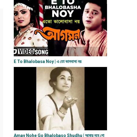
E To Bhalobasa Noy | এ তো ভালবাসা ন​য়
Amay Nohe Go Bhalobaso Shudhu | আমায় নহে গো