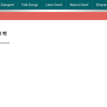
a Sangeet
Folk Songs
Lalon Geeti
Nazrul Geeti
Shaya
 মা
On
omment
Ekbar
Biday
De
Ma
|
একবার
বিদায়
দে
মা