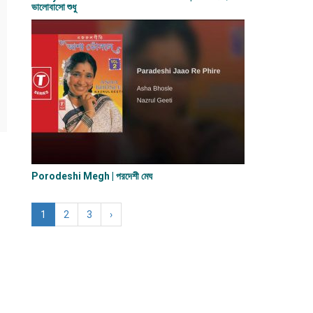
ভালোবাসো শুধু
Porodeshi Megh | পরদেশী মেঘ
1
2
3
›