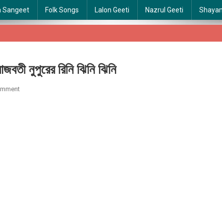
a Sangeet
Folk Songs
Lalon Geeti
Nazrul Geeti
Shaya
তী নুপুরের রিনি ঝিনি ঝিনি
On
omment
Lajbati
Nupurer
Rini
Jini
Jini
|
লাজবতী
নুপুরের
রিনি
ঝিনি
ঝিনি