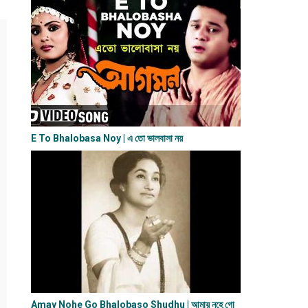
E To Bhalobasa Noy | এ তো ভালবাসা ন​য়
Amay Nohe Go Bhalobaso Shudhu | আমায় নহে গো