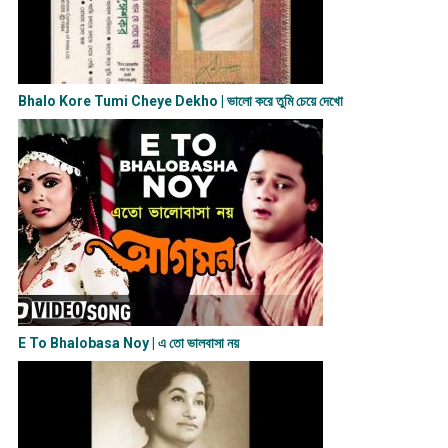
Bhalo Kore Tumi Cheye Dekho | ভালো করে তুমি চেয়ে দেখো
E To Bhalobasa Noy | এ তো ভালবাসা ন​য়