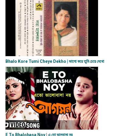
Bhalo Kore Tumi Cheye Dekho | ভালো করে তুমি চেয়ে দেখো
E To Bhalobasa Noy | এ তো ভালবাসা ন​য়