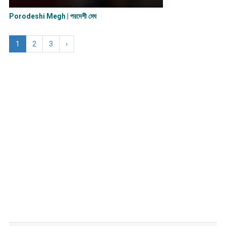
Porodeshi Megh | পরদেশী মেঘ
1
2
3
›