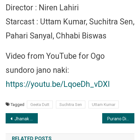
Director : Niren Lahiri
Starcast : Uttam Kumar, Suchitra Sen,
Pahari Sanyal, Chhabi Biswas
Video from YouTube for Ogo
sundoro jano naki:
https://youtu.be/LqoeDh_vDXI
Tagged
Geeta Dutt
Suchitra Sen
Uttam Kumar
Post
Jhanak Jhanak Kanak Kakon Baje | ঝনক-ঝনক কনক কাঁকন বাজে
Purano Din Purano Mon | পুরানো দিন পুরানো মন
navigation
RELATED POSTS