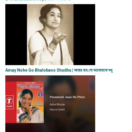
Amay Nohe Go Bhalobaso Shudhu | আমায় নহে গো ভালোবাসো শুধু