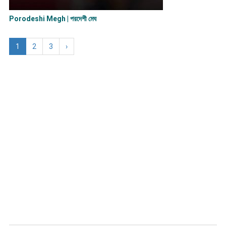
Porodeshi Megh | পরদেশী মেঘ
1
2
3
›