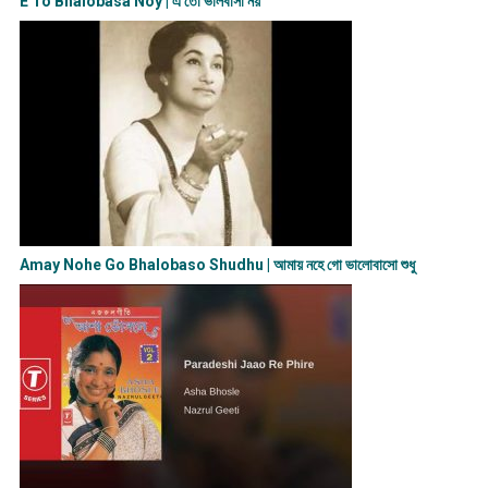
E To Bhalobasa Noy | এ তো ভালবাসা ন​য়
Amay Nohe Go Bhalobaso Shudhu | আমায় নহে গো ভালোবাসো শুধু