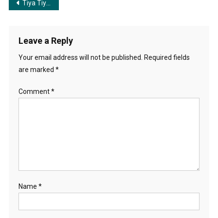
Post
Tiya Tiya Tiya | টিয়া টিয়া টিয়া
navigation
Leave a Reply
Your email address will not be published.
Required fields
are marked
*
Comment
*
Name
*