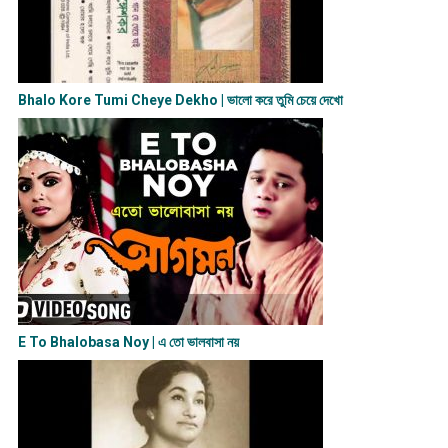
Bhalo Kore Tumi Cheye Dekho | ভালো করে তুমি চেয়ে দেখো
E To Bhalobasa Noy | এ তো ভালবাসা ন​য়