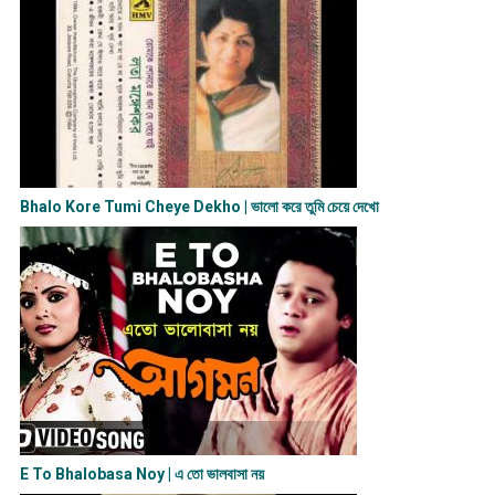
Bhalo Kore Tumi Cheye Dekho | ভালো করে তুমি চেয়ে দেখো
E To Bhalobasa Noy | এ তো ভালবাসা ন​য়