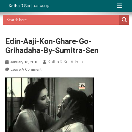
Kotha R Sur | কথা আর সুর
Edin-Aaji-Kon-Ghare-Go-
Grihadaha-By-Sumitra-Sen
Kotha R Sur Admin
January 16, 2018
On
Leave A Comment
Edin-
Aaji-
Kon-
Ghare-
Go-
Grihadaha-
By-
Sumitra-
Sen