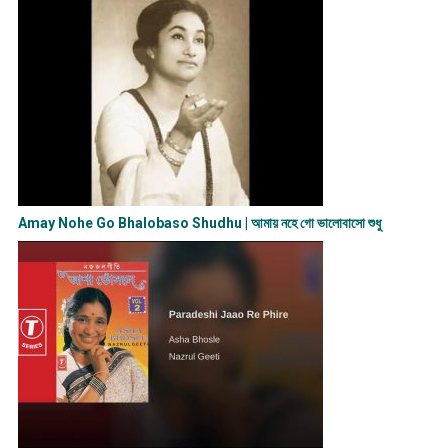
Amay Nohe Go Bhalobaso Shudhu | আমায় নহে গো ভালোবাসো শুধু