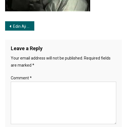
Post
Edin Aji Kon Ghore Go | এদিন আজি কোন ঘরে গো
navigation
Leave a Reply
Your email address will not be published.
Required fields
are marked
*
Comment
*