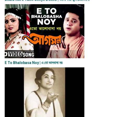
E To Bhalobasa Noy | এ তো ভালবাসা ন​য়