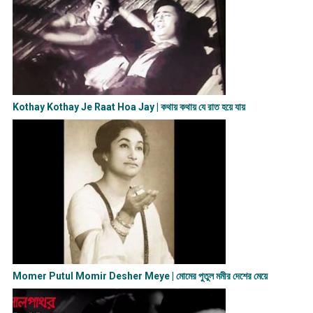
Kothay Kothay Je Raat Hoa Jay | কথায় কথায় যে রাত হয়ে যায়
Momer Putul Momir Desher Meye | মোমের পুতুল মমীর দেশের মেয়ে