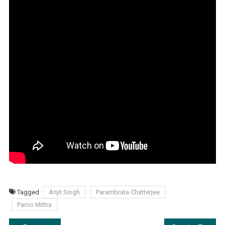
Tagged
Arijit Singh
Parambrata Chatterjee
Parno Mittra