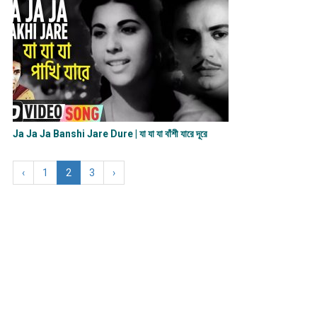
Ja Ja Ja Banshi Jare Dure | যা যা যা বাঁশী যারে দূরে
‹
1
2
3
›