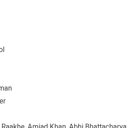
ol
rman
er
 Raakhe, Amjad Khan, Abhi Bhattacharya,