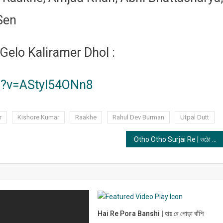
Sen
elo Kaliramer Dhol :
h?v=AStyl54ONn8
r
Kishore Kumar
Raakhe
Rahul Dev Burman
Utpal Dutt
Otho Otho Surjai Re | ওঠো ওঠো সূর্যাই রে
Hai Re Pora Banshi | হায় রে পোড়া বাঁশি