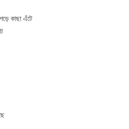
 পড়ে কাছা এঁটে
টে
ল
ছে