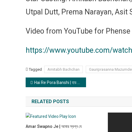
Utpal Dutt, Prema Narayan, Asit 
Video from YouTube for Phense G
https://www.youtube.com/watc
Tagged
Amitabh Bachchan
Gauriprasanna Mazumde
Post navigation
Hai Re Pora Banshi | হায় রে পোড়া বাঁশি
RELATED POSTS
Amar Swapno Je | আমার স্বপ্ন যে