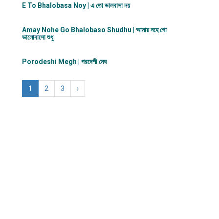
E To Bhalobasa Noy | এ তো ভালবাসা ন​য়
Amay Nohe Go Bhalobaso Shudhu | আমায় নহে গো
ভালোবাসো শুধু
Porodeshi Megh | পরদেশী মেঘ
1
2
3
›