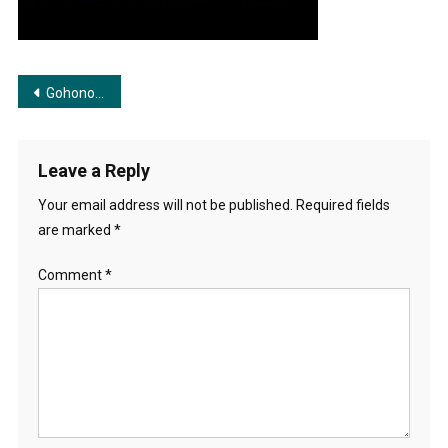
Post
Gohono Kusum Kunja Majhe | গহন কুসুম কুঞ্জ মাঝে
navigation
Leave a Reply
Your email address will not be published.
Required fields
are marked
*
Comment
*