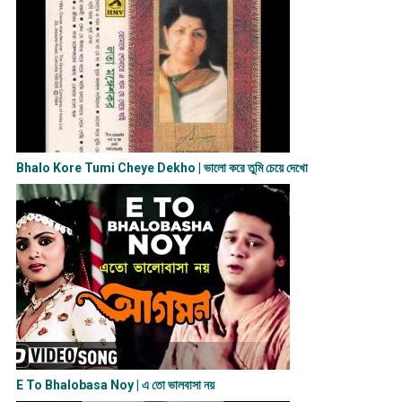
Bhalo Kore Tumi Cheye Dekho | ভালো করে তুমি চেয়ে দেখো
E To Bhalobasa Noy | এ তো ভালবাসা ন​য়