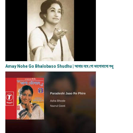
Amay Nohe Go Bhalobaso Shudhu | আমায় নহে গো ভালোবাসো শুধু