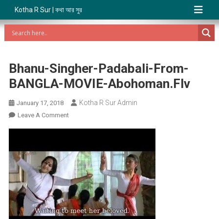
Kotha R Sur | কথা আর সুর
Bhanu-Singher-Padabali-From-
BANGLA-MOVIE-Abohoman.flv
Kotha R Sur Admin
January 17, 2018
On
Leave A Comment
Bhanu-
Singher-
Padabali-
From-
BANGLA-
MOVIE-
Abohoman.flv