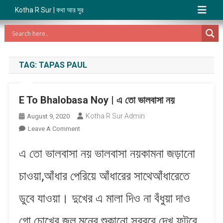
Kotha R Sur | কথা আর সুর
TAG:
TAPAS PAUL
E To Bhalobasa Noy | এ তো ভালবাসা ন​য়
Kotha R Sur Admin
August 9, 2020
On
Leave A Comment
E
এ তো ভালবাসা ন​য় ভালবাসা ন​য়​কামনা জ​ড়ানো
To
Bhalobasa
চাওয়া,আঁধার পেরিয়ে আঁধারের সাথেআঁধারেতে
Noy
|
ডুবে যাওয়া। দুখের এ মালা দিও না বঁধুয়া দাও
এ
তো
গো চোখের জল​,মনের শুকানো সরবরে দেখ ফুটবে
ভালবাসা