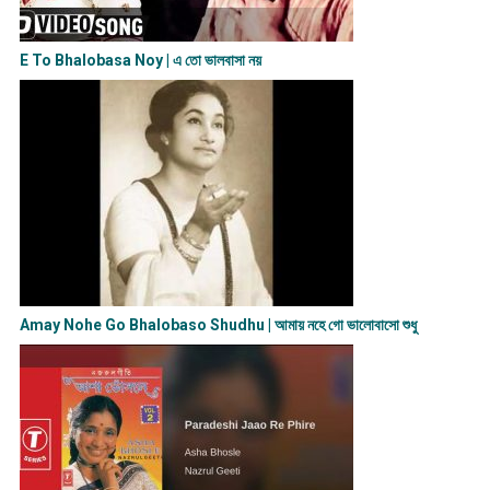
E To Bhalobasa Noy | এ তো ভালবাসা ন​য়
Amay Nohe Go Bhalobaso Shudhu | আমায় নহে গো ভালোবাসো শুধু