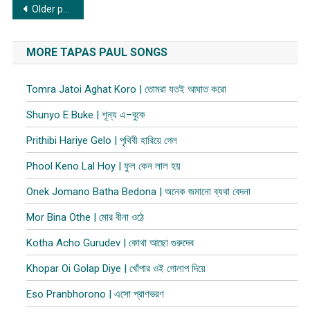
Posts
Older posts
navigation
MORE TAPAS PAUL SONGS
Tomra Jatoi Aghat Koro | তোমরা যতই আঘাত করো
Shunyo E Buke | শূন্য এ–বুকে
Prithibi Hariye Gelo | পৃথিবী হারিয়ে গেল
Phool Keno Lal Hoy | ফুল কেন লাল হ​য়
Onek Jomano Batha Bedona | অনেক জমানো ব্যথা বেদনা
Mor Bina Othe | মোর বীনা ওঠে
Kotha Acho Gurudev | কোথা আছো গুরুদেব
Khopar Oi Golap Diye | খোঁপার ওই গোলাপ দিয়ে
Eso Pranbhorono | এসো প্রাণভরণ