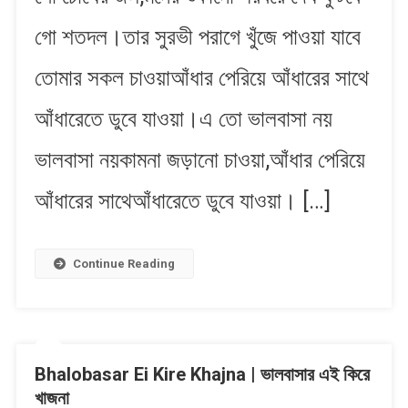
ন​
গো শতদল​।তার সুরভী পরাগে খুঁজে পাওয়া যাবে
য়
তোমার সকল চাওয়াআঁধার পেরিয়ে আঁধারের সাথে
আঁধারেতে ডুবে যাওয়া।এ তো ভালবাসা ন​য়
ভালবাসা ন​য়​কামনা জ​ড়ানো চাওয়া,আঁধার পেরিয়ে
আঁধারের সাথেআঁধারেতে ডুবে যাওয়া। […]
Continue Reading
Bhalobasar Ei Kire Khajna | ভালবাসার এই কিরে
খাজনা