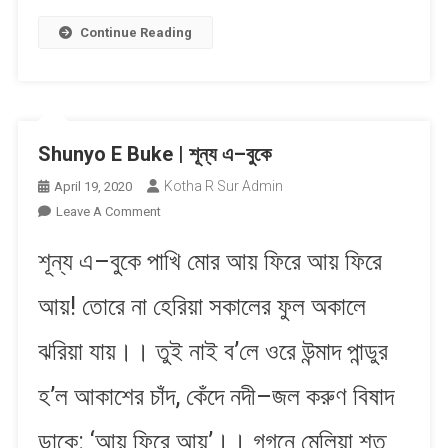
Continue Reading
Shunyo E Buke | শূন্য এ–বুকে
Kotha R Sur Admin
April 19, 2020
On
Leave A Comment
Shunyo
শূন্য এ–বুকে পাখি মোর আয় ফিরে আয় ফিরে
E
Buke
আয়! তোরে না হেরিয়া সকালের ফুল অকালে
|
শূন্য
ঝরিয়া যায়।। তুই নাই ব’লে ওরে উন্মাদ পান্ডুর
এ–
বুকে
হ’ল আকাশের চাঁদ, কেঁদে নদী–জল করুণ বিষাদ
ডাকে: ‘আয় ফিরে আয়’।। গগনে মেলিয়া শত