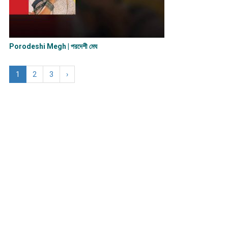
Porodeshi Megh | পরদেশী মেঘ
1
2
3
›