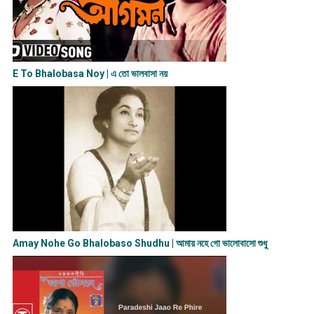
E To Bhalobasa Noy | এ তো ভালবাসা ন​য়
Amay Nohe Go Bhalobaso Shudhu | আমায় নহে গো ভালোবাসো শুধু