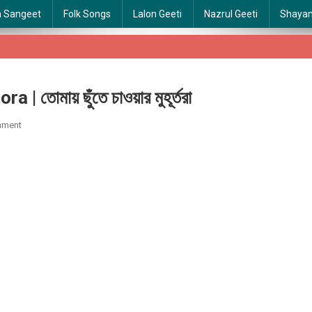
a Sangeet
Folk Songs
Lalon Geeti
Nazrul Geeti
Shaya
মায় ছুঁতে চাওয়ার মুহূর্তরা
On
mment
Tomay
Chunte
Chaoyar
Muhurtora
|
তোমায়
ছুঁতে
চাওয়ার
মুহূর্তরা