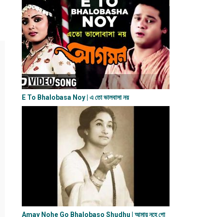
E To Bhalobasa Noy | এ তো ভালবাসা ন​য়
Amay Nohe Go Bhalobaso Shudhu | আমায় নহে গো