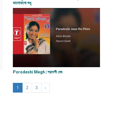
ভালোবাসো শুধু
Porodeshi Megh | পরদেশী মেঘ
1
2
3
›