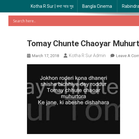
Kotha R Sur | কথা আর সুর
Bangla Cinema
Rabindr
Tomay Chunte Chaoyar Muhurtora | তো
Kotha R Sur Admin
March 17, 2018
Leave A Co