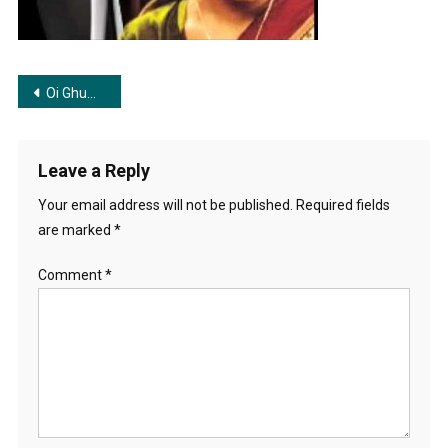
Post
Oi Ghum Ghum Ghumonto | ওই ঘুম ঘুম ঘুমন্ত
navigation
Leave a Reply
Your email address will not be published.
Required fields
are marked
*
Comment
*