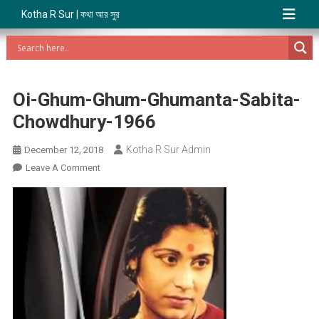
Kotha R Sur | কথা আর সুর
Oi-Ghum-Ghum-Ghumanta-Sabita-
Chowdhury-1966
Kotha R Sur Admin
December 12, 2018
On
Leave A Comment
Oi-
Ghum-
Ghum-
Ghumanta-
Sabita-
Chowdhury-
1966