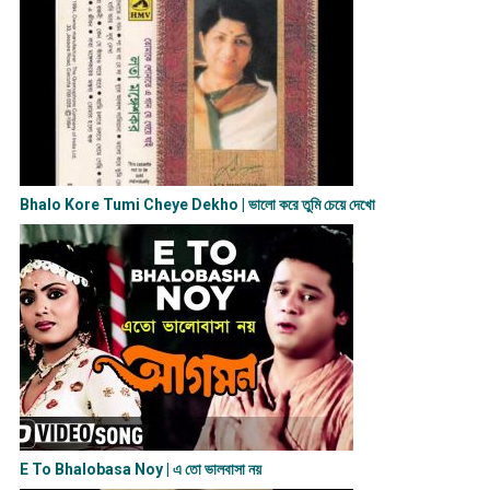
Bhalo Kore Tumi Cheye Dekho | ভালো করে তুমি চেয়ে দেখো
E To Bhalobasa Noy | এ তো ভালবাসা ন​য়