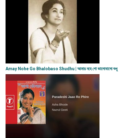
Amay Nohe Go Bhalobaso Shudhu | আমায় নহে গো ভালোবাসো শুধু