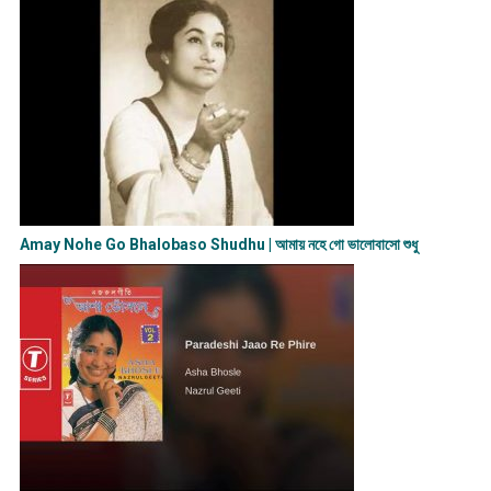
Amay Nohe Go Bhalobaso Shudhu | আমায় নহে গো ভালোবাসো শুধু