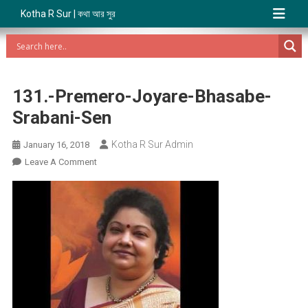
Kotha R Sur | কথা আর সুর
131.-Premero-Joyare-Bhasabe-
Srabani-Sen
Kotha R Sur Admin
January 16, 2018
On
Leave A Comment
131.-
Premero-
Joyare-
Bhasabe-
Srabani-
Sen