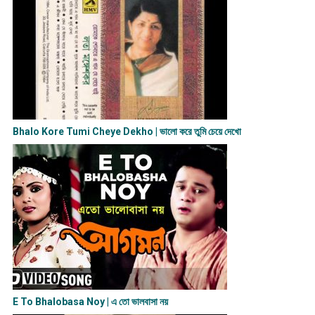
Bhalo Kore Tumi Cheye Dekho | ভালো করে তুমি চেয়ে দেখো
E To Bhalobasa Noy | এ তো ভালবাসা ন​য়