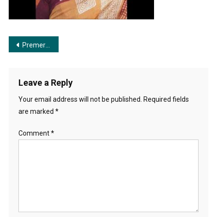
Post
Premero Joyare Bhasabo Donhare | প্রেমের জোয়ারে ভাসবে দোঁহারে
navigation
Leave a Reply
Your email address will not be published.
Required fields
are marked
*
Comment
*